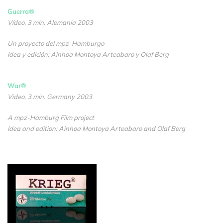
Guerra®
Vídeo, 3 min. Alemania 2003
Un proyecto del mpz-Hamburgo
Idea y edición: Ainhoa Montoya Arteabaro y Olaf Berg
War®
Video, 3 min. Germany 2003
A mpz-Hamburg Film project
Idea and edition: Ainhoa Montoya Arteabaro and Olaf Berg