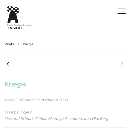
Works
Krieg®
Krieg®
Video, 3 Minuten. Deutschland 2003
Ein mpz Projekt
Idee und Schnitt: Ainhoa Montoya Arteabaro und Olaf Berg