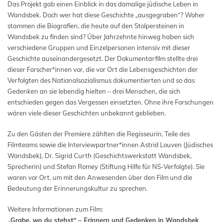
Das Projekt gab einen Einblick in das damalige jüdische Leben in
Wandsbek. Doch wer hat diese Geschichte „ausgegraben“? Woher
stammen die Biografien, die heute auf den Stolpersteinen in
Wandsbek zu finden sind? Über Jahrzehnte hinweg haben sich
verschiedene Gruppen und Einzelpersonen intensiv mit dieser
Geschichte auseinandergesetzt. Der Dokumentarfilm stellte drei
dieser Forscher*innen vor, die vor Ort die Lebensgeschichten der
Verfolgten des Nationalsozialismus dokumentierten und so das
Gedenken an sie lebendig hielten – drei Menschen, die sich
entschieden gegen das Vergessen einsetzten. Ohne ihre Forschungen
wären viele dieser Geschichten unbekannt geblieben.
Zu den Gästen der Premiere zählten die Regisseurin, Teile des
Filmteams sowie die Interviewpartner*innen Astrid Louven (Jüdisches
Wandsbek), Dr. Sigrid Curth (Geschichtswerkstatt Wandsbek,
Sprecherin) und Stefan Romey (Stiftung Hilfe für NS-Verfolgte). Sie
waren vor Ort, um mit den Anwesenden über den Film und die
Bedeutung der Erinnerungskultur zu sprechen.
Weitere Informationen zum Film:
„Grabe, wo du stehst“ – Erinnern und Gedenken in Wandsbek